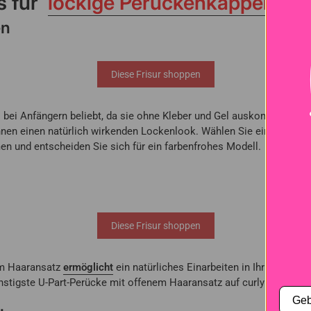
s für
lockige Perückenkappen
en
Diese Frisur shoppen
 bei Anfängern beliebt, da sie ohne Kleber und Gel auskommen, die
Ihnen einen natürlich wirkenden Lockenlook. Wählen Sie einfach Ihr L
und entscheiden Sie sich für ein farbenfrohes Modell.
Diese Frisur shoppen
em Haaransatz
ermöglicht
ein natürliches Einarbeiten in Ihr Eigenhaa
ünstigste U-Part-Perücke mit offenem Haaransatz auf curlyme.com.