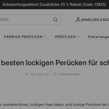
Schulanfangsaktion! Zusätzliche 25 % Rabatt (Code: CM25)
ANMELDEN & REG
FARBIGE PERÜCKEN
PERÜCKEN
Paketang
 besten lockigen Perücken für s
Von: Lisa Lou
0
Kommentare
 wunderschönes, lockiges Haar haben, sind lockige Perücken bei ih