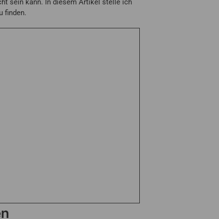
t sein kann. In diesem Artikel stelle ich
u finden.
en