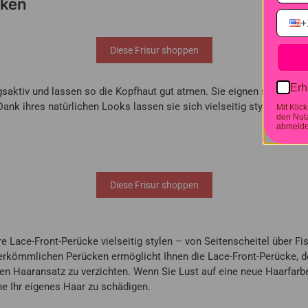
cken
+
Diese Frisur shoppen
Erh
saktiv und lassen so die Kopfhaut gut atmen.
Sie eignen sich herv
ank ihres natürlichen Looks lassen sie sich vielseitig stylen.
Mit Klic
den Nut
abmeld
Diese Frisur shoppen
re Lace-Front-Perücke vielseitig stylen – von Seitenscheitel über 
erkömmlichen Perücken ermöglicht Ihnen die Lace-Front-Perücke, de
en Haaransatz zu verzichten. Wenn Sie Lust auf eine neue Haarfarbe
e Ihr eigenes Haar zu schädigen.