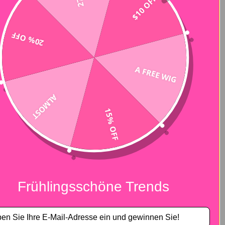
$10 OFF
20% OFF
A FREE WIG
 Haaransätze schonen und keine Spitze
ieblingsstirnband, tragen Sie es im
ALMOST
15% OFF
Frühlingsschöne Trends
r und sorgt für einen luftigen Look.