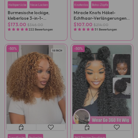
Halbperücke
Neue Locken
Knotenlos
Boho-Zöpfe
Burmesische lockige,
Miracle Knots Häkel-
kleberlose 3-in-1-
Echthaar-Verlängerungen
Halbperücke
aus wiederverwendbarem
$173.00
$107.00
$346.00
$214.00
Remy-Haar – für alle
222 Bewertungen
51 Bewertungen
Haartypen
-50%
-50%
Trendfarbe
Bestseller
360° flexible Passform