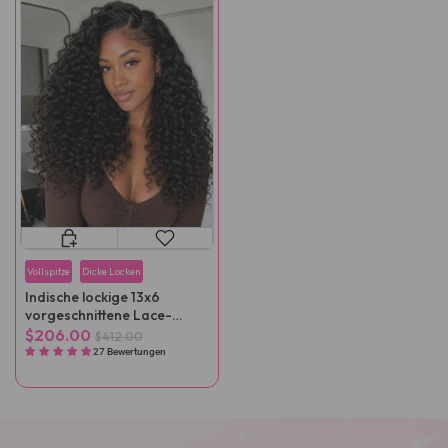
Vollspitze
Dicke Locken
Indische lockige 13x6
vorgeschnittene Lace-
Wear-Perücke, kleberlos
$206.00
$412.00
tragbar
27 Bewertungen