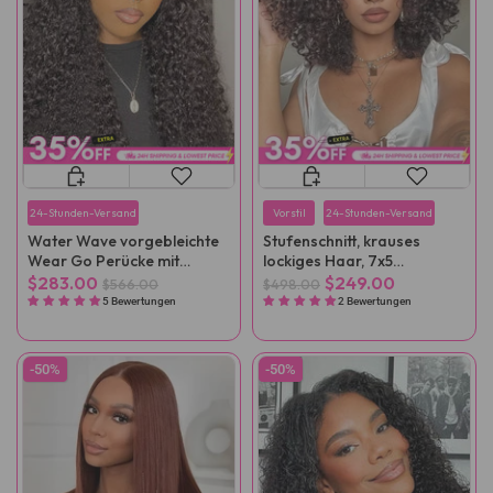
24-Stunden-Versand
Vorstil
24-Stunden-Versand
Water Wave vorgebleichte
Stufenschnitt, krauses
Wear Go Perücke mit
lockiges Haar, 7x5
flexibler Passform und
vorgeschnittene Spitze,
$283.00
$249.00
$566.00
$498.00
Kordelzug
tragbare Perücke
5 Bewertungen
2 Bewertungen
-50%
-50%