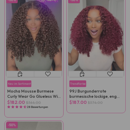
Neu im Sortiment
Trendfarbe
Mocha Mousse Burmese
99J Burgunderrote
Curly Wear Go Glueless Wig
burmesische lockige, eng
mit verstellbarem Kordelzug
anliegende, kleberlose
$182.00
$187.00
$364.00
$374.00
Perücke
28 Bewertungen
-50%