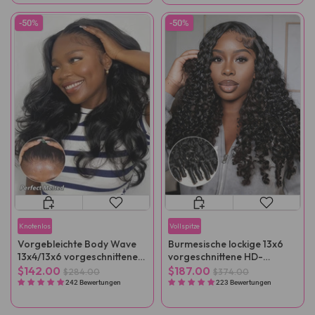
-50%
-50%
Knotenlos
Vollspitze
Vorgebleichte Body Wave
Burmesische lockige 13x6
13x4/13x6 vorgeschnittene
vorgeschnittene HD-
HD Lace Perücke,
Spitzenperücke, kleberlos
$142.00
$187.00
$284.00
$374.00
vorgezupft
tragbar
242 Bewertungen
223 Bewertungen