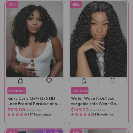
-50%
-50%
Vorgebleicht
HD Glueless
Kinky Curly 13x4/13x6 HD
Water Wave 13x4/13x6
Lace Frontal Perücke ohne
vorgebleichte Wear Go
Kleber mit elastischem
Perücke mit
$149.00
$149.00
$298.00
$298.00
Kordelzug
vorgeschnittener HD-Spitze
187 Bewertungen
233 Bewertungen
-50%
-50%