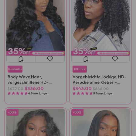
Knotenlos
KIE Pick
Body Wave Haar,
Vorgebleichte, lockige, HD-
vorgeschnittene HD-
Perücke ohne Kleber –
Spitzenperücke, vorgezupft
einfach tragen und loslegen
$336.00
$343.00
$672.00
$686.00
6 Bewertungen
8 Bewertungen
-50%
-50%