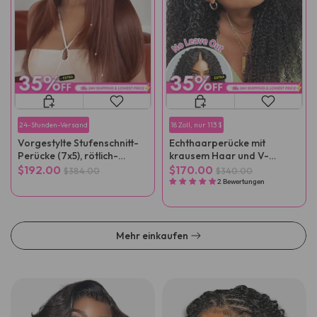
24-Stunden-Versand
18 Zoll, nur 113 $
Vorgestylte Stufenschnitt-
Echthaarperücke mit
Perücke (7x5), rötlich-
krausem Haar und V-
braun, glatt, tragbar
Scheitel, vorgezupft
$192.00
$170.00
$384.00
$340.00
2 Bewertungen
Mehr einkaufen