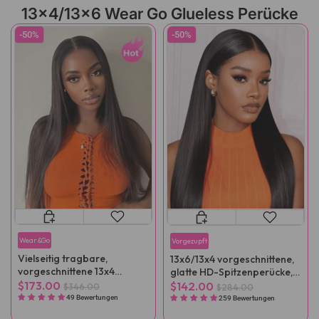
13x4/13x6 Wear Go Glueless Perücke
-50%
-50%
Wear&Go
Vorgezupft
Vielseitig tragbare,
13x6/13x4 vorgeschnittene,
vorgeschnittene 13x4
glatte HD-Spitzenperücke,
Schweizer HD-
vorgebleicht
$173.00
$142.00
$346.00
$284.00
Spitzenperücke,
49 Bewertungen
259 Bewertungen
vorgebleicht