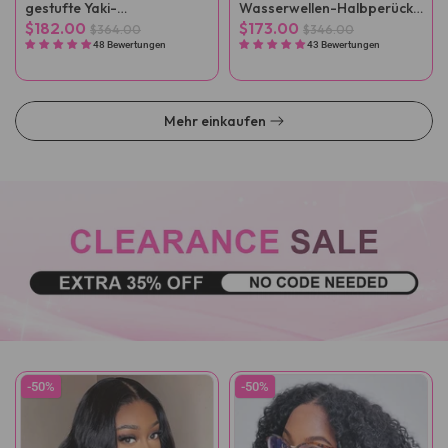
gestufte Yaki-
Wasserwellen-Halbperücke
Glattperücken, die ohne
mit schwarzem Ansatz
$182.00
$173.00
$364.00
$346.00
Kleber getragen werden
48 Bewertungen
43 Bewertungen
können
Mehr einkaufen
-50%
-50%